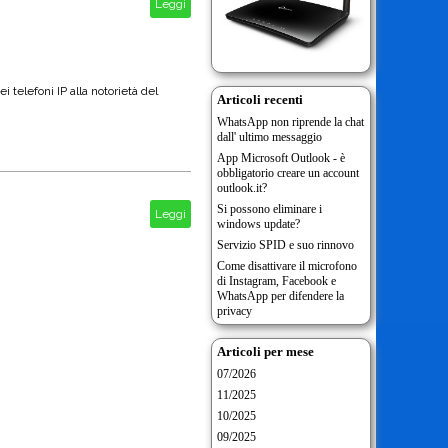
Leggi
 telefoni IP alla notorietà del
Articoli recenti
WhatsApp non riprende la chat
dall' ultimo messaggio
App Microsoft Outlook - è
obbligatorio creare un account
outlook.it?
Si possono eliminare i
Leggi
windows update?
Servizio SPID e suo rinnovo
Come disattivare il microfono
di Instagram, Facebook e
WhatsApp per difendere la
privacy
Articoli per mese
07/2026
11/2025
10/2025
09/2025