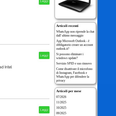
Leggi
Articoli recenti
WhatsApp non riprende la chat
dall' ultimo messaggio
App Microsoft Outlook - è
obbligatorio creare un account
outlook.it?
Si possono eliminare i
Leggi
windows update?
Servizio SPID e suo rinnovo
d Intel
Come disattivare il microfono
di Instagram, Facebook e
WhatsApp per difendere la
privacy
Articoli per mese
07/2026
11/2025
10/2025
Leggi
09/2025