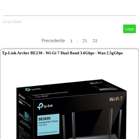
11/5/2020
Leggi
Precedente
1
...
71
72
Tp-Link Archer BE230 - Wi-Gi 7 Dual Band 3.6Gbps - Wan 2.5gGbps