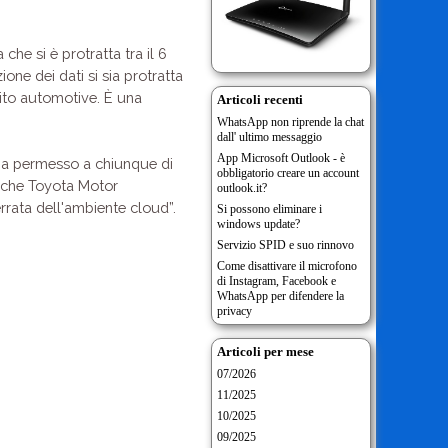
che si è protratta tra il 6
ione dei dati si sia protratta
mbito automotive. È una
Articoli recenti
WhatsApp non riprende la chat
dall' ultimo messaggio
App Microsoft Outlook - è
 ha permesso a chiunque di
obbligatorio creare un account
ti che Toyota Motor
outlook.it?
rrata dell'ambiente cloud”.
Si possono eliminare i
windows update?
Servizio SPID e suo rinnovo
Come disattivare il microfono
di Instagram, Facebook e
WhatsApp per difendere la
privacy
Articoli per mese
07/2026
11/2025
10/2025
09/2025