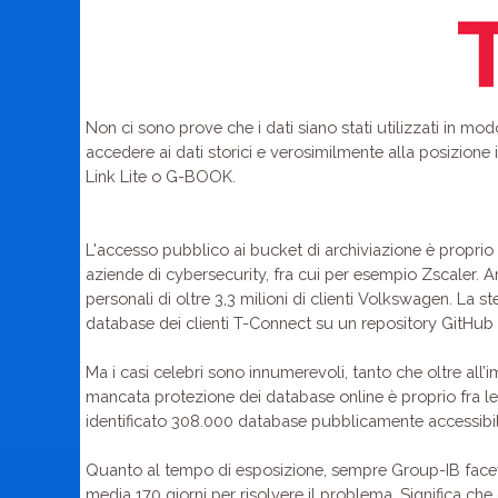
Non ci sono prove che i dati siano stati utilizzati in m
accedere ai dati storici e verosimilmente alla posizione 
Link Lite o G-BOOK.
L'accesso pubblico ai bucket di archiviazione è proprio 
aziende di cybersecurity, fra cui per esempio Zscaler. A
personali di oltre 3,3 milioni di clienti Volkswagen. La
database dei clienti T-Connect su un repository GitHub
Ma i casi celebri sono innumerevoli, tanto che oltre al
mancata protezione dei database online è proprio fra le
identificato 308.000 database pubblicamente accessibil
Quanto al tempo di esposizione, sempre Group-IB faceva
media 170 giorni per risolvere il problema. Significa ch