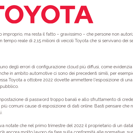
odo improprio, ma resta il fatto – gravissimo – che persone non auto
in tempo reale di 2,15 milioni di veicoli Toyota che si servivano dei 
uno degli errori di configurazione cloud più diffusi, come evidenzia
nche in ambito automotive ci sono dei precedenti simili, per esempio
 stessa Toyota a ottobre 2022 dovette ammettere l'esposizione di una
 pubblico.
l’impostazione di password troppo banali e allo sfruttamento di cre
 più comuni cause di esposizione di dati online. Basti pensare che
i.
 notate che nel primo trimestre del 2022 il proprietario di un dat
e c’è ancora molto lavoro da fare sulla conformità alle normative, su