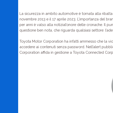
La sicurezza in ambito automotive è tornata alla ribalta 
novembre 2013 e il 17 aprile 2023. L’importanza del brand, 
per anni è valso alla notizial’onore delle cronache. Il p
questione ben nota, che riguarda qualsiasi settore: l’ade
Toyota Motor Corporation ha infatti ammesso che la viol
accedere ai contenuti senza password. Nell’alert pubblica
Corporation affida in gestione a Toyota Connected Corpo