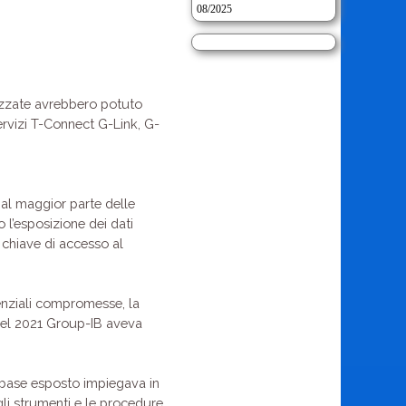
08/2025
rizzate avrebbero potuto
servizi T-Connect G-Link, G-
 al maggior parte delle
 l’esposizione dei dati
 chiave di accesso al
denziali compromesse, la
 nel 2021 Group-IB aveva
abase esposto impiegava in
gli strumenti e le procedure