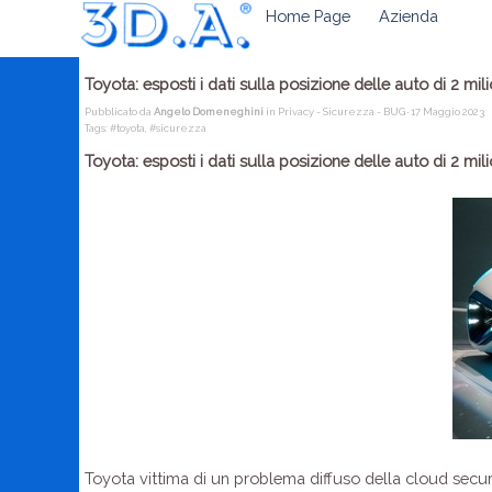
Home Page
Azienda
Toyota: esposti i dati sulla posizione delle auto di 2 milio
Pubblicato da
Angelo Domeneghini
in
Privacy - Sicurezza - BUG
· 17 Maggio 2023
Tags:
#toyota
,
#sicurezza
Toyota: esposti i dati sulla posizione delle auto di 2 milio
Toyota vittima di un problema diffuso della cloud securit