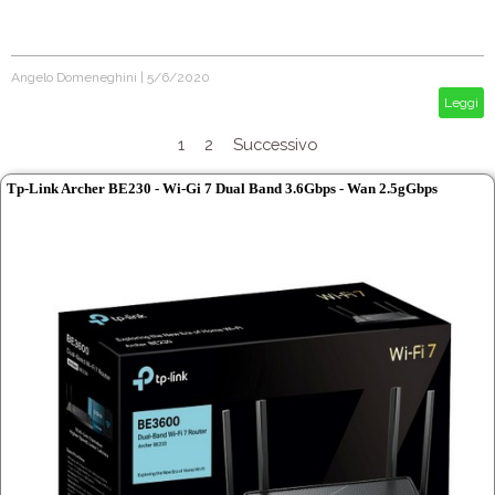
Angelo Domeneghini
|
5/6/2020
Leggi
1
2
Successivo
Tp-Link Archer BE230 - Wi-Gi 7 Dual Band 3.6Gbps - Wan 2.5gGbps