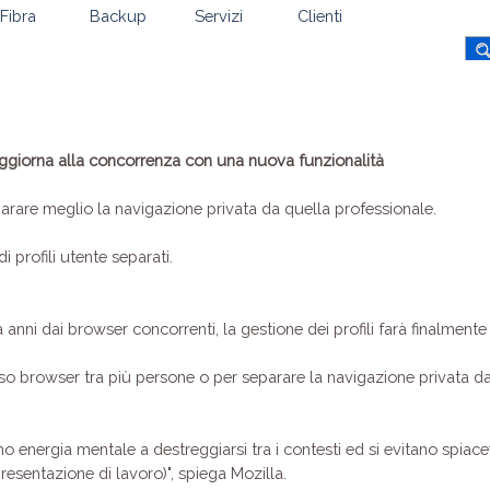
Fibra
Backup
Servizi
Clienti
 aggiorna alla concorrenza con una nuova funzionalità
separare meglio la navigazione privata da quella professionale.
i profili utente separati.
 anni dai browser concorrenti, la gestione dei profili farà finalmente i
sso browser tra più persone o per separare la navigazione privata da
no energia mentale a destreggiarsi tra i contesti ed si evitano spiac
esentazione di lavoro)", spiega Mozilla.