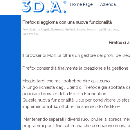
Home Page
Azienda
Firefox si aggiorna con una nuova funzionalità
Pubblicato da
Angelo Domeneghini
in
Software_Browser
· 13 Ottobre 2025
Tags:
#firefox
Firefox si
Il browser di Mozilla offrirà un gestore dei profili per 
Firefox consentirà finalmente la creazione e la gestione d
Meglio tardi che mai, potrebbe dire qualcuno.
A lungo richiesta dagli utenti di Firefox e già adottata da
popolare browser della Mozilla Foundation.
Questa nuova funzionalità, utile per condividere lo ste
implementata il 14 ottobre, ha annunciato l'editore.
"Mantenendo separati i diversi ruoli online, si spreca me
programmi per il fine settimana che compaiono in una pr