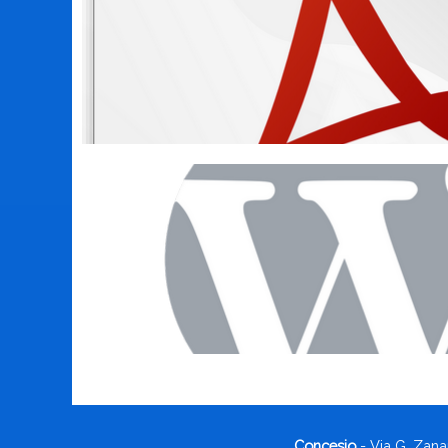
Concesio
- Via G. Zana