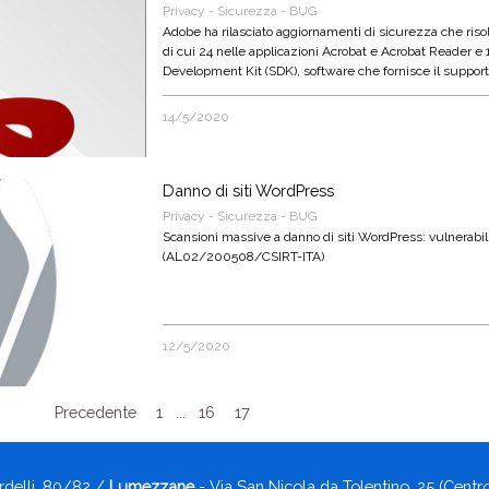
Privacy - Sicurezza - BUG
Adobe ha rilasciato aggiornamenti di sicurezza che risol
di cui 24 nelle applicazioni Acrobat e Acrobat Reader 
Development Kit (SDK), software che fornisce il supporto p
DNG.
14/5/2020
Danno di siti WordPress
Privacy - Sicurezza - BUG
Scansioni massive a danno di siti WordPress: vulnerabil
(AL02/200508/CSIRT-ITA)
12/5/2020
Precedente
1
...
16
17
rdelli, 80/82 /
Lumezzane
- Via San Nicola da Tolentino, 25 (Cent