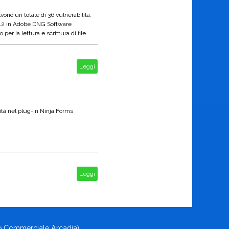
vono un totale di 36 vulnerabilità,
e 12 in Adobe DNG Software
er la lettura e scrittura di file
Leggi
ità nel plug-in Ninja Forms
Leggi
ro Commerciale Arcadia)