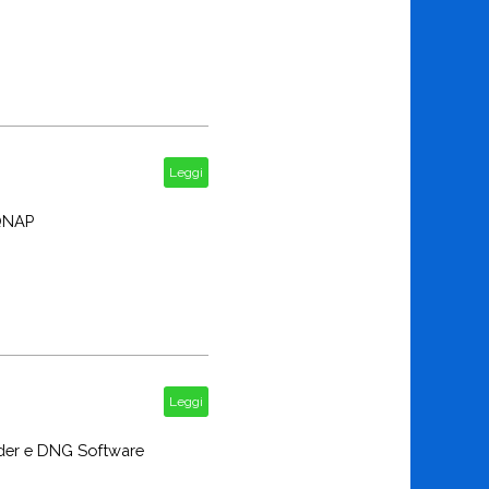
Leggi
 QNAP
Leggi
ader e DNG Software