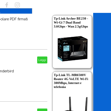
Tp-Link Archer BE230 -
olare PDF firmati
Wi-Gi 7 Dual Band
3.6Gbps - Wan 2.5gGbps
Leggi
underbird
Tp-Link TL-MR6500V
Router 4G VoLTE Wi-Fi
300Mbps, Internet e
telefonia