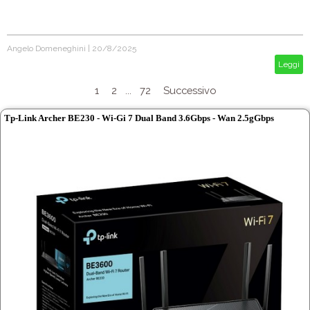
Angelo Domeneghini
|
20/8/2025
Leggi
1
2
...
72
Successivo
Tp-Link Archer BE230 - Wi-Gi 7 Dual Band 3.6Gbps - Wan 2.5gGbps