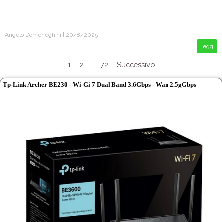
Angelo Domeneghini
|
20/8/2025
Leggi
1
2
...
72
Successivo
Tp-Link Archer BE230 - Wi-Gi 7 Dual Band 3.6Gbps - Wan 2.5gGbps